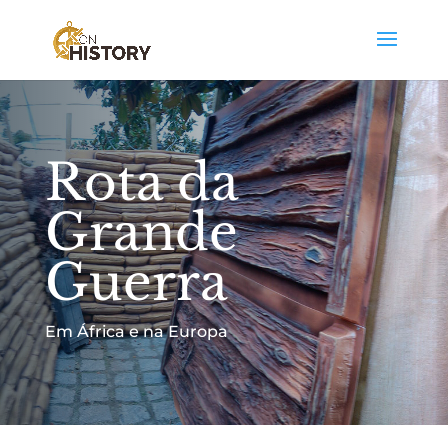
Rota da
Grande
Guerra
Em África e na Europa