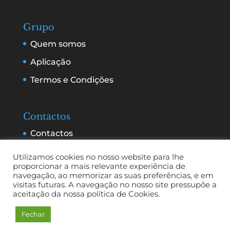
Grupo
Quem somos
Aplicação
Termos e Condições
Contactos
Contactos
Serviços e Publicidade
Utilizamos cookies no nosso website para lhe
proporcionar a mais relevante experiência de
navegação, ao memorizar as suas preferências, e em
visitas futuras. A navegação no nosso site pressupõe a
aceitação da nossa política de Cookies.
Fechar
© 2023 Cultunatura Lda.