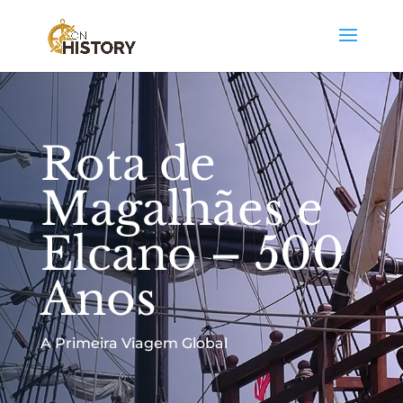
Rota de
Magalhães e
Elcano – 500
Anos
A Primeira Viagem Global